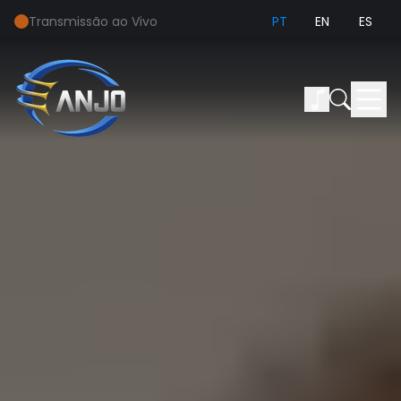
Transmissão ao Vivo
PT
EN
ES