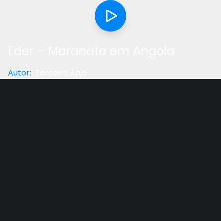
Eder – Maranata em Angola
Autor
:
Terceiro Anjo
Categoria
:
Testemunho
Gostou do vídeo?
Ajude-nos
O pastor brasileiro trabalha com o ministério
Maranata
, construindo centenas de igrejas físicas
para congregações existentes em Angola. Trabalho
inapreciável de um ministério de apoio da igreja
adventista do sétimo dia.