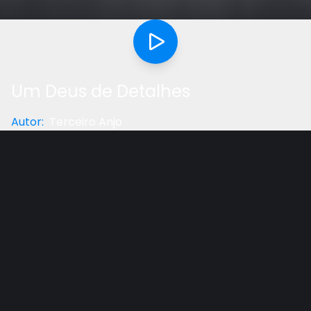
Um Deus de Detalhes
Autor
:
Terceiro Anjo
Categoria
:
Testemunho
Gostou do vídeo?
Ajude-nos
Deus revela seu amor por nós de formas que nem
imaginamos. Assista a este emocionante
testemunho do Marcos Lúcio e veja como Deus se
importa com cada detalhe da vida cristã de seus