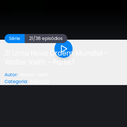
Série
21
/
38
episódios
21 Uma Nova Ordem Mundial -
Walter Veith - Parte 1
Autor
:
Walter Veith
Categoria
:
Palestra
Anterior
Próximo
Gostou do vídeo?
Ajude-nos