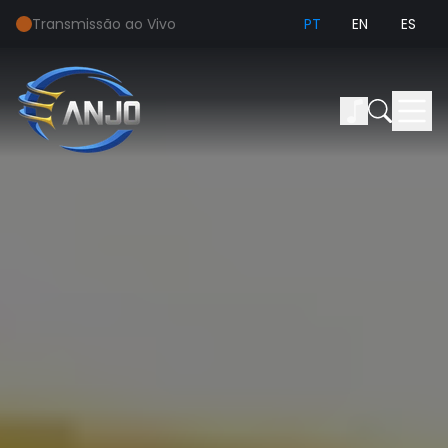
Transmissão ao Vivo
PT
EN
ES