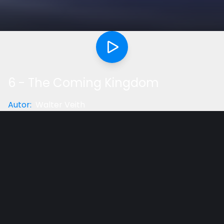
6 - The Coming Kingdom
Autor
:
Walter Veith
Categoria
:
Palestra
Gostou do vídeo?
Ajude-nos
We know who the antichrist is. The Reformers
identified him long ago, so we know who we are