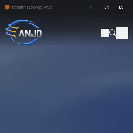
Transmissão ao Vivo
PT
EN
ES