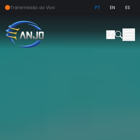
Transmissão ao Vivo
PT
EN
ES