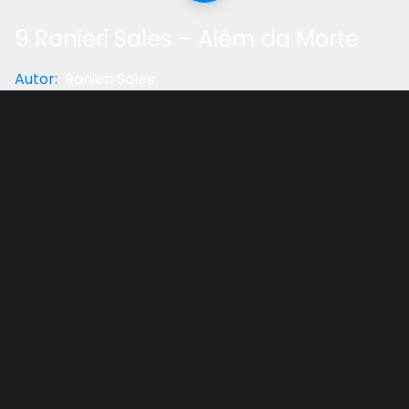
9 Ranieri Sales – Além da Morte
Autor
:
Ranieri Sales
Categoria
:
Reflexão
Gostou do vídeo?
Ajude-nos
Por que existe a morte | Pênalti do Éden | Pó e
espírito | Morte é inexistência | Robson Fonseca: Vão.
Outros vídeos recomendados
Ver todos