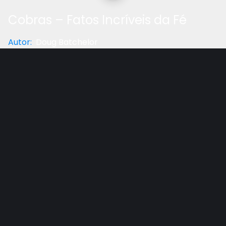
Cobras – Fatos Incríveis da Fé
Autor
:
Doug Batchelor
Categoria
:
Reflexão
Gostou do vídeo?
Ajude-nos
Outros vídeos recomendados
Ver todos