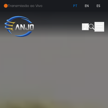
Transmissão ao Vivo
PT
EN
ES