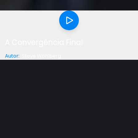
A Convergência Final
Autor
:
Steve Wohlberg
Categoria
:
Entrevista
Gostou do vídeo?
Ajude-nos
As trajetórias que convergem para a agitação
dominical: sinais na natureza, indícios do Vaticano, o
tema de noticiários e a candidatura de Ben Carson.