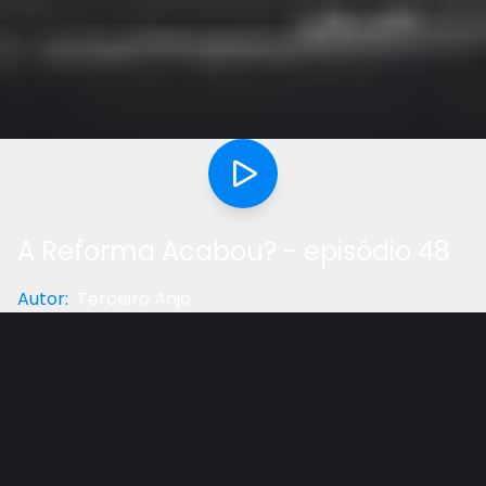
A Reforma Acabou? - episódio 48
Autor
:
Terceiro Anjo
Categoria
:
Documentário
Gostou do vídeo?
Ajude-nos