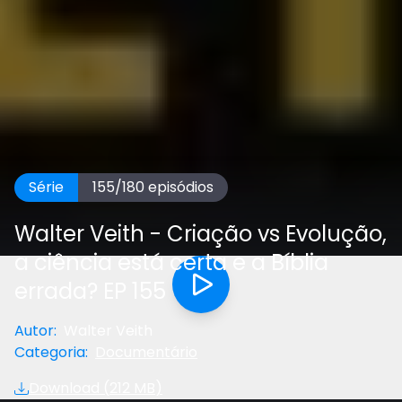
Série
155
/
180
episódios
Walter Veith - Criação vs Evolução,
a ciência está certa e a Bíblia
errada? EP 155
Autor
:
Walter Veith
Categoria
:
Documentário
Download (
212 MB
)