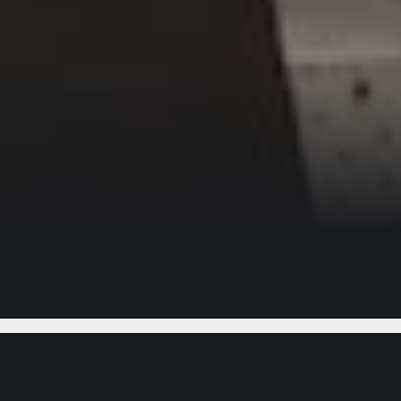
Gostou do vídeo?
Ajude-nos