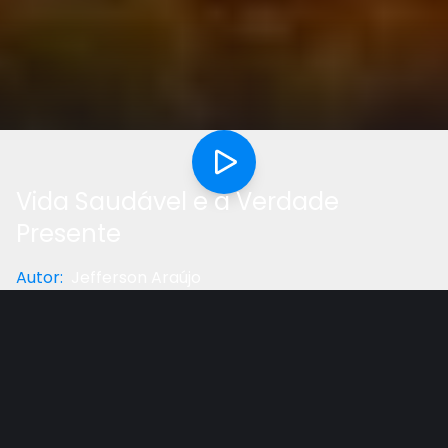
Vida Saudável e a Verdade
Presente
Autor
:
Jefferson Araújo
Categoria
:
Palestra
Gostou do vídeo?
Ajude-nos