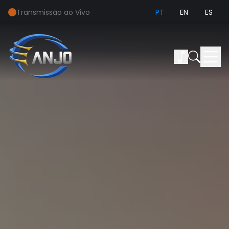
Transmissão ao Vivo
PT
EN
ES