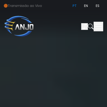
Transmissão ao Vivo
PT
EN
ES