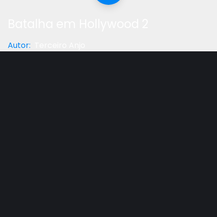
Batalha em Hollywood 2
Autor
:
Terceiro Anjo
Categoria
:
Palestra
Gostou do vídeo?
Ajude-nos
Scott Mayer, autor do filme Reino Mágico, apresenta
o transfundo espiritual demoníaco de filmes de
Hollywood.
Outros vídeos recomendados
Ver todos