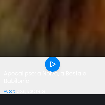
Apocalipse: a Noiva, a Besta e
Babilônia
Autor
:
Doug Batchelor
Categoria
:
Documentário
Gostou do vídeo?