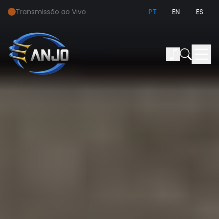
Transmissão ao Vivo
PT
EN
ES