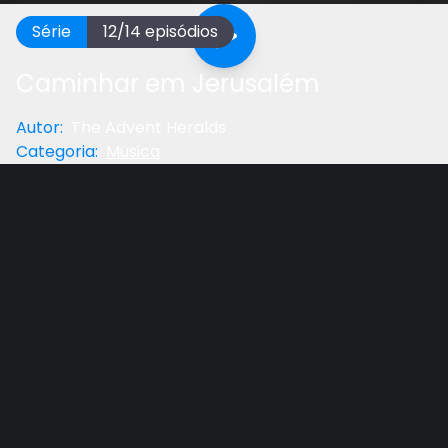
Série
12
/
14
episódios
Caminhar em Jerusalém
Autor
:
The Advent Heralds
Categoria
:
Música
Anterior
Próximo
Gostou do vídeo?
Ajude-nos
Esse hino se basea no que diz em Apocalipse 21:1-27.
Ali encontramos a descrição da Nova Jerusalém que
está sendo preparada no Céu para receber os
santos, quando Cristo vier buscar os Seus.