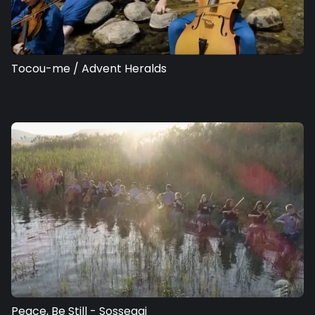
Tocou-me / Advent Heralds
Peace, Be Still - Sossegai