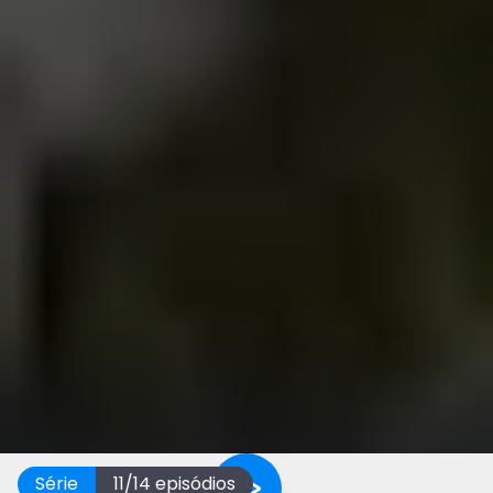
Série
11
/
14
episódios