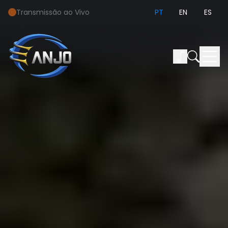
Transmissão ao Vivo
PT
EN
ES