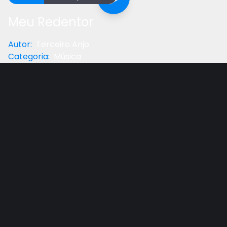
Meu Redentor
Autor
:
Terceiro Anjo
Categoria
:
Música
Anterior
Próximo
Gostou do vídeo?
Ajude-nos
"Eu vou cantar do meu Redentor, e do Seu
maravilhoso amor por mim. Na cruz Ele sofreu
cruelmente a calamidade para me libertar..." Música
da cantata " A História de Jesus", cantada e gravada
por Advent Heralds nos arredores onde Jesus foi
sepultado. Confira!