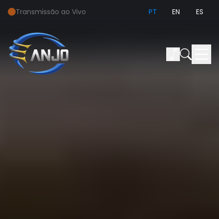
Transmissão ao Vivo
PT
EN
ES