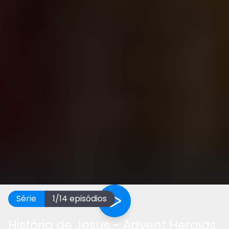
Série
1
/
14
episódios
História de Jesus - Advent Heralds