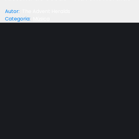
Autor
:
The Advent Heralds
Categoria
:
Música
Próximo
Gostou do vídeo?
Ajude-nos
"Jesus passou a infância em uma aldeia nas
montanhas. Como Filho de Deus, poderia ter
escolhido qualquer lugar na Terra como seu lar. Mas
Ele não escolheu os lares dos ricos ou os palácios
dos reis. Antes escolheu viver entre os pobres em
Nazaré". VJ. pag. 29
"Jesus mostrava um amorável interesse por todos.