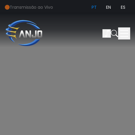
Transmissão ao Vivo
PT
EN
ES