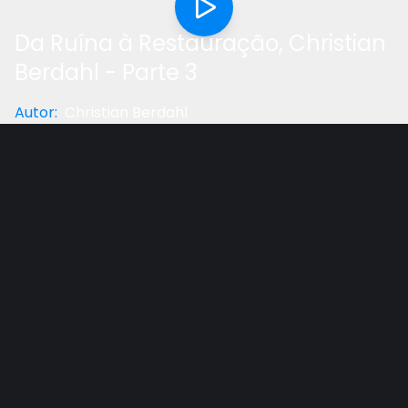
Da Ruína à Restauração, Christian
Berdahl - Parte 3
Autor
:
Christian Berdahl
Categoria
:
Documentário
Gostou do vídeo?
Ajude-nos
A incrível história de uma família que superou abuso,
vício e desesperança!
Christian Berdahl, fruto de uma gravidez não
planejada na adolescência, era filho de um jovem de
dezessete anos que bebia e usava drogas