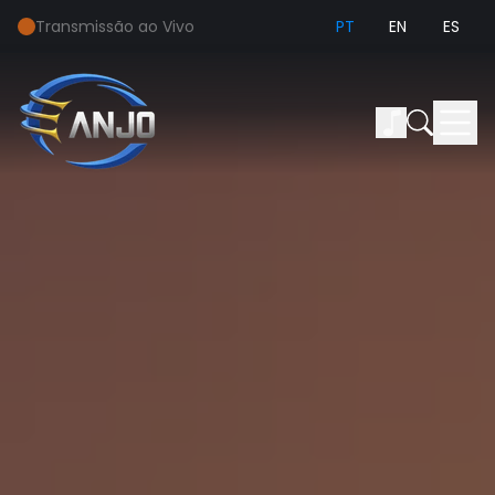
Transmissão ao Vivo
PT
EN
ES