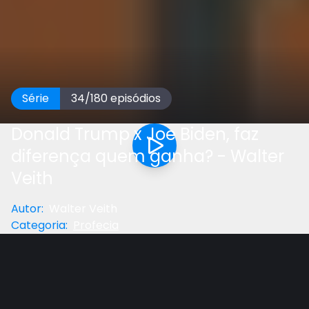
Série
34
/
180
episódios
Donald Trump x Joe Biden, faz
diferença quem ganha? - Walter
Veith
Autor
:
Walter Veith
Categoria
:
Profecia
Anterior
Próximo
Gostou do vídeo?
Ajude-nos