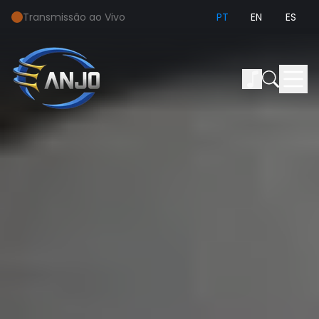
Transmissão ao Vivo
PT
EN
ES