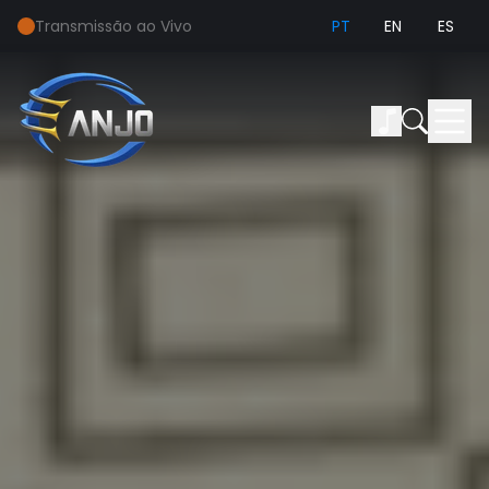
Transmissão ao Vivo
PT
EN
ES