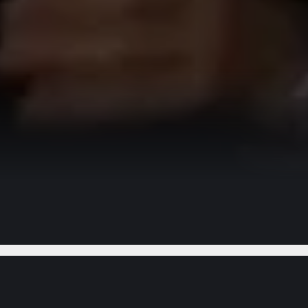
Gostou do vídeo?
Ajude-nos