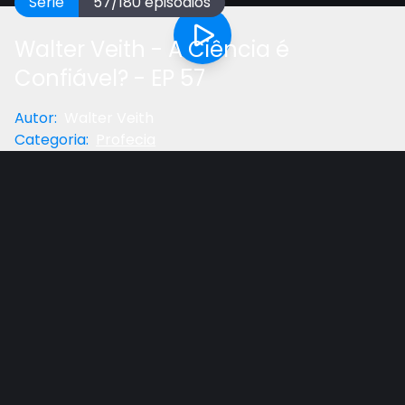
Série
57
/
180
episódios
Walter Veith - A Ciência é
Confiável? - EP 57
Autor
:
Walter Veith
Categoria
:
Profecia
Anterior
Próximo
Gostou do vídeo?
Ajude-nos
Neste episódio, examinamos algumas previsões
feitas pelos “profetas” da ciência ao longo dos anos
e como elas se saíram. Também fazemos a
pergunta: Existe uma ciência verdadeira e uma
ciência falsamente chamada? Ainda podemos