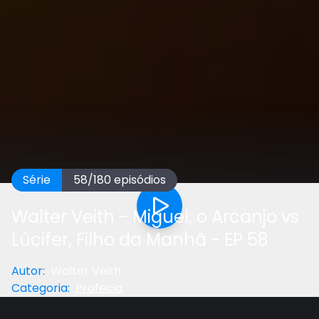
Série
58
/
180
episódios
Walter Veith - Miguel, o Arcanjo vs
Lúcifer, Filho da Manhã - EP 58
Autor
:
Walter Veith
Categoria
:
Profecia
Anterior
Próximo