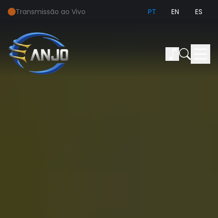
Transmissão ao Vivo
PT
EN
ES