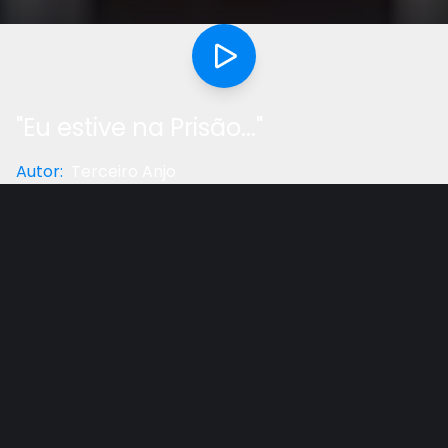
"Eu estive na Prisão..."
Autor
:
Terceiro Anjo
Categoria
:
Reflexão
Gostou do vídeo?
Ajude-nos
Deus nos quer usar para alcançar outros, não
importa onde a pessoa possa se encontrar, todos
podem ser alcançados pelo amor de Deus. Quer
você se tornar um instrumento em Suas mãos?