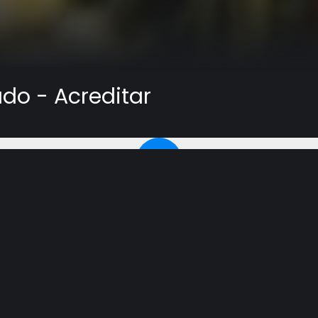
do - Acreditar
fé? Você luta com pensamentos de que Deus não o perd
rda os problemas que os cristãos enfrentam com a fé. El
é nossa falta de fé. Satanás usa nossos problemas para d
o outros superaram sua incredulidade e os resultados sur