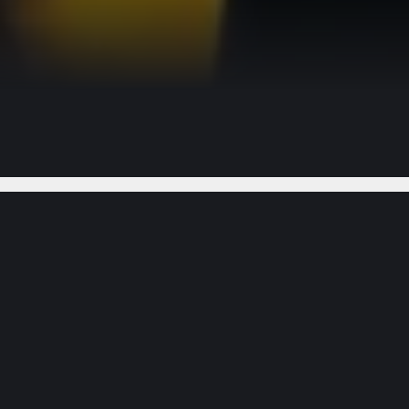
Gostou do vídeo?
Ajude-nos
oou, não se importa com seus problemas ou não
e nos lembra que nossos problemas diários não
estruir nossa fé, para nos fazer desconfiar de
preendentes que se seguiram, o pastor Goia