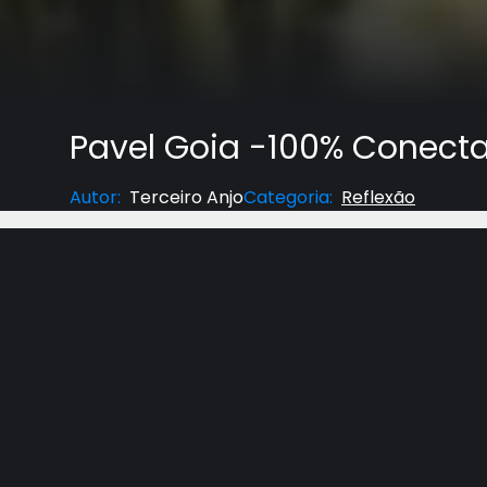
Pavel Goia -100% Conecta
Autor
:
Terceiro Anjo
Categoria
:
Reflexão
Você gostaria de aprender como aumentar sua 
o ouve? Neste episódio, o pastor Pavel Goia abo
são o problema real. Nosso verdadeiro problema 
Deus, para tirar nossa fé. Com histórias de com