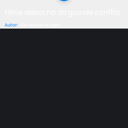
Filme debocha do grande conflito
Autor
:
Michelson Borges
Categoria
:
Reflexão
Gostou do vídeo?
Ajude-nos
O jornalista Michelson Borges nos fala como a mídia
tenta ridicularizar o tema do grande conflito
cósmico.
Outros vídeos recomendados
Ver todos