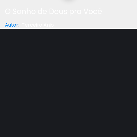
O Sonho de Deus pra Você
Autor
:
Terceiro Anjo
Categoria
:
Reflexão
Gostou do vídeo?
Ajude-nos
Uma história de superação.
Legenda: TV Terceiro Anjo.
Outros vídeos recomendados
Ver todos