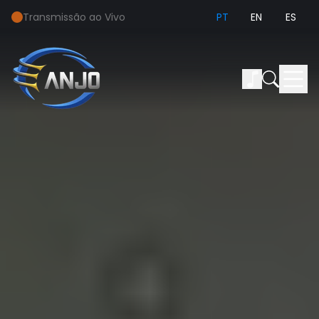
Transmissão ao Vivo
PT
EN
ES