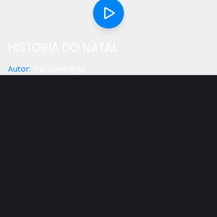
HISTORIA DO NATAL
Autor
:
Terceiro Anjo
Categoria
:
Reflexão
Gostou do vídeo?
Ajude-nos
História do natal contada por Benício Rios.
Eis que estou à porta e bato: se alguém ouvir a
minha voz e abrir a porta, entrarei em sua casa e
cearei com ele, e ele comigo. Apoc. 3:20