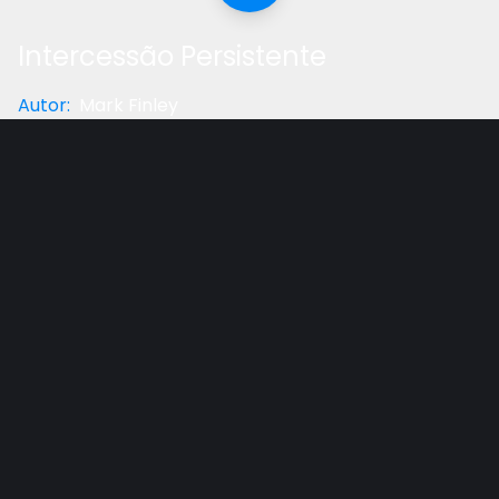
Intercessão Persistente
Autor
:
Mark Finley
Categoria
:
Reflexão
Gostou do vídeo?
Ajude-nos
Mensagem de Mark Finley, esse vídeo faz parte da
série 10 dias de oração e 10 horas de jejum.
Outros vídeos recomendados
Ver todos