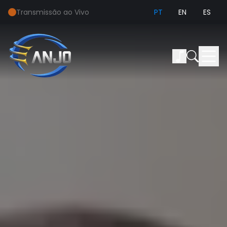
Transmissão ao Vivo
PT
EN
ES