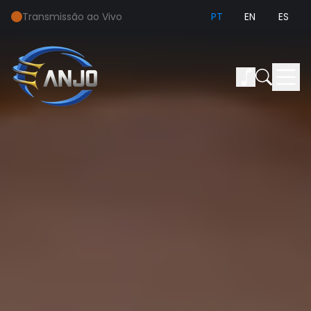
Transmissão ao Vivo
PT
EN
ES