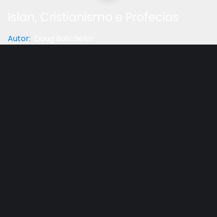
Islan, Cristianismo e Profecias
Autor
:
Doug Batchelor
Categoria
:
Profecia
Gostou do vídeo?
Ajude-nos
Existe alguma conexão entre o islamismo e as
profecias bíblicas? Veja agora neste vídeo com o Pr.
Doug Batchelor.
Outros vídeos recomendados
Ver todos