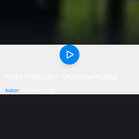
Ivory Palaces - Os Lindemutes
Autor
:
Terceiro Anjo
Categoria
:
Música
Gostou do vídeo?
Ajude-nos