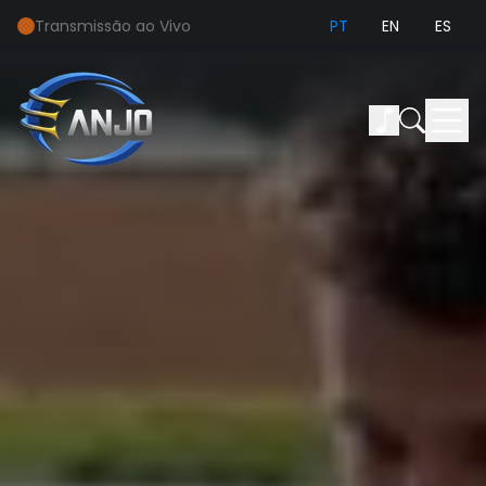
Transmissão ao Vivo
PT
EN
ES