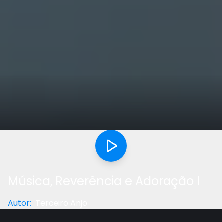
Música, Reverência e Adoração I
Autor
:
Terceiro Anjo
Categoria
:
Música