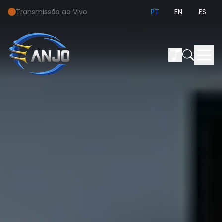
Transmissão ao Vivo
PT
EN
ES