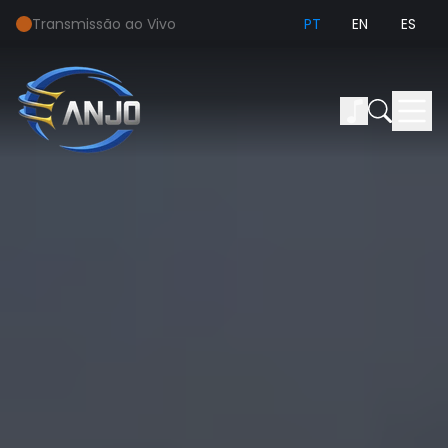
Transmissão ao Vivo
PT
EN
ES