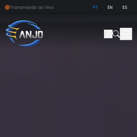
Transmissão ao Vivo
PT
EN
ES