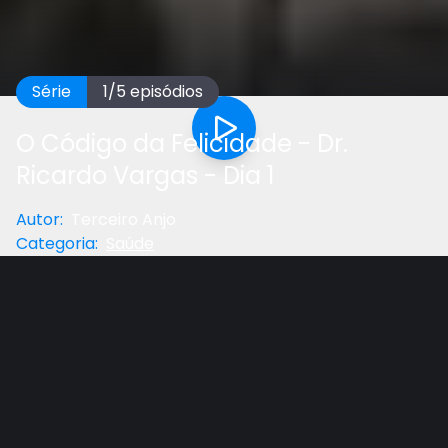
Série
1
/
5
episódios
O Código da Felicidade - Dr.
Ricardo Vargas - Dia 1
Autor
:
Terceiro Anjo
Categoria
:
Saúde
Próximo
Gostou do vídeo?
Ajude-nos
Este é o primeiro vídeo de uma semana de oração