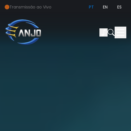
Transmissão ao Vivo
PT
EN
ES