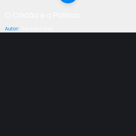
O Cristão e a Política
Autor
:
Terceiro Anjo
Categoria
:
Reflexão
Gostou do vídeo?
Ajude-nos
Como o cristão adventista deve se relacionar com
os assuntos políticos? Veja neste vídeo com o Pr.
Erton.
Outros vídeos recomendados
Ver todos