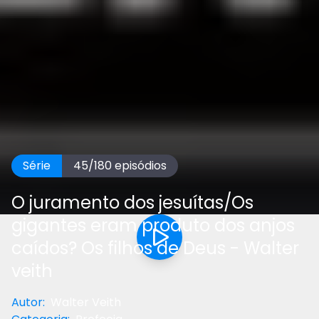
Série
45
/
180
episódios
O juramento dos jesuítas/Os
gigantes eram produto dos anjos
caídos? Os filhos de Deus - Walter
veith
Autor
:
Walter Veith