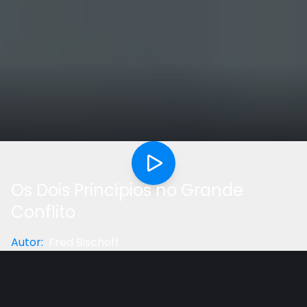
Os Dois Princípios no Grande
Conflito
Autor
:
Fred Bischoff
Categoria
:
Reflexão
Gostou do vídeo?