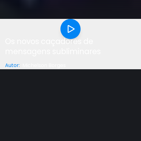
Os novos caçadores de
mensagens subliminares
Autor
:
Michelson Borges
Categoria
:
Reflexão
Gostou do vídeo?
Ajude-nos
Michelson Borges comenta neste video sobre o
problema de alguns cristãos quererem relacionar o