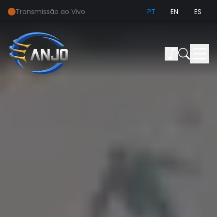
Transmissão ao Vivo
PT
EN
ES