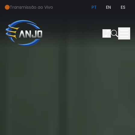
Transmissão ao Vivo
PT
EN
ES