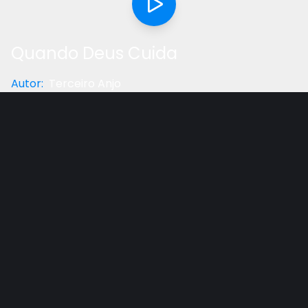
Quando Deus Cuida
Autor
:
Terceiro Anjo
Categoria
:
Entrevista
Gostou do vídeo?
Ajude-nos
As vidas de Gisele Valadão e sua família estão
cercadas de testemunhos a respeito do poder de
Deus. Nesta história você verá a grandiosa proteção
divina, como Deus os cuidou e os livrou. Compartilhe!