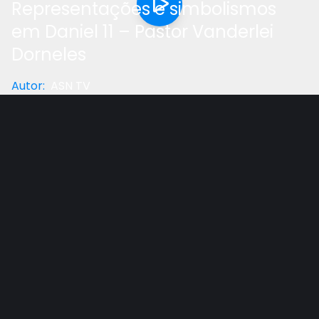
Representações e simbolismos
em Daniel 11 – Pastor Vanderlei
Dorneles
Autor
:
ASN TV
Categoria
:
Entrevista
Gostou do vídeo?
Ajude-nos
Veja nesta entrevista com o doutor Vanderelei
Dorneles a continuação sobre as representações e
simobolismos contidos no capítulo 11 do livro de
Daniel.