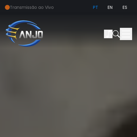
Transmissão ao Vivo
PT
EN
ES