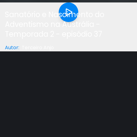
Sanatório e Nascimento do
Adventismo na Austrália -
Temporada 2 - episódio 37
Autor
:
Terceiro Anjo
Categoria
:
Documentário
Gostou do vídeo?
Ajude-nos
O trabalho na Austrália começou em Melbourne
com algumas reuniões de barracas, uma impressora
e uma empresa de alimentos saudáveis. Deus
abençoou esses primeiros esforços de sacrifício dos