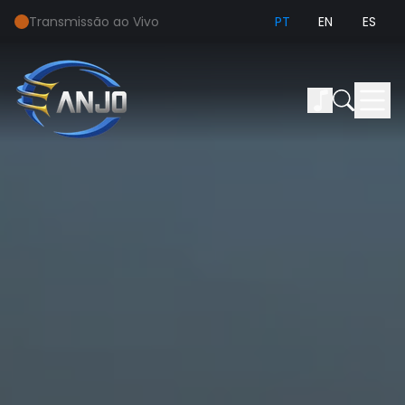
Transmissão ao Vivo
PT
EN
ES