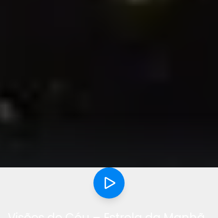
Visões do Céu – Estrela da Manhã