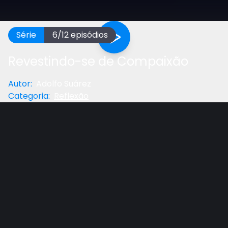
Série
6
/
12
episódios
Revestindo-se de Compaixão
Autor
:
Adolfo Suárez
Categoria
:
Reflexão
Anterior
Próximo
Gostou do vídeo?
Ajude-nos
Reflexão de complemento da lição adolescente
com Pr. Adolfo Suárez, prof. de Teologia do UNASP-
EC.