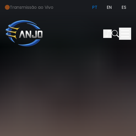
Transmissão ao Vivo
PT
EN
ES