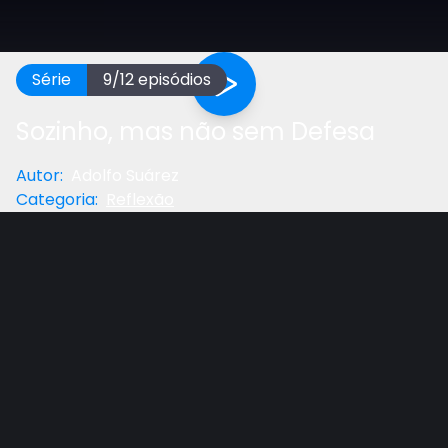
Série
9
/
12
episódios
Sozinho, mas não sem Defesa
Autor
:
Adolfo Suárez
Categoria
:
Reflexão
Anterior
Próximo
Gostou do vídeo?
Ajude-nos
Reflexão de complemento da lição adolescente
com Pr. Adolfo Suárez, prof. de Teologia do UNASP-
EC.