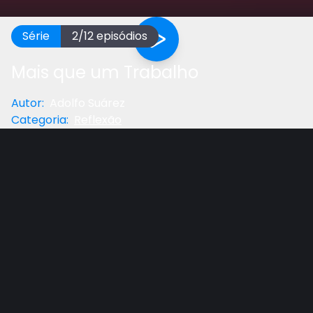
Série
2
/
12
episódios
Mais que um Trabalho
Autor
:
Adolfo Suárez
Categoria
:
Reflexão
Anterior
Próximo
Gostou do vídeo?
Ajude-nos
Reflexão de complemento da lição adolescente
com Pr. Adolfo Suárez, prof. de Teologia do UNASP-
EC.