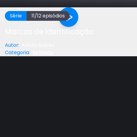
Série
11
/
12
episódios
Marcas de Identificação
Autor
:
Adolfo Suárez
Categoria
:
Reflexão
Anterior
Próximo
Gostou do vídeo?
Ajude-nos
Reflexão de complemento da lição adolescente
com Pr. Adolfo Suárez, prof. de Teologia do UNASP-
EC