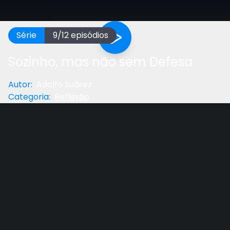
Série
9
/
12
episódios
Sozinho, mas não sem Defesa
Autor
:
Adolfo Suárez
Categoria
:
Reflexão
Anterior
Próximo
Gostou do vídeo?
Ajude-nos
Reflexão de complemento da lição adolescente
com Pr. Adolfo Suárez, prof. de Teologia do UNASP-
EC.