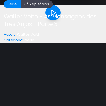
Série
3
/
5
episódios
Walter Veith - As Mensagens dos
Três Anjos - Parte 3
Autor
:
Walter Veith
Categoria
:
Série
Anterior
Próximo
Gostou do vídeo?
Ajude-nos
Neste estudo, o Prof. Veith vai diretamente ao
âmago da Mensagem do Primeiro Anjo. Qual é o
caráter desse Deus que chamou tudo à existência?
Por que é confiável e convincente confiar em um