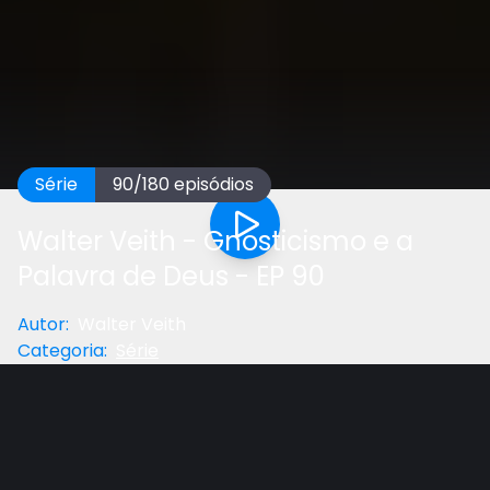
Série
90
/
180
episódios
Walter Veith - Gnosticismo e a
Palavra de Deus - EP 90
Autor
:
Walter Veith
Categoria
:
Série
Anterior
Próximo
Gostou do vídeo?
Ajude-nos